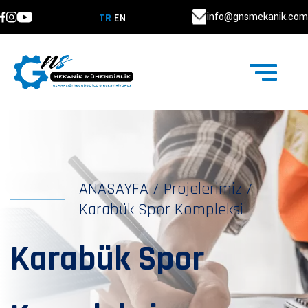
info@gnsmekanik.com
TR
EN
ANASAYFA
/
Projelerimiz
/
Karabük Spor Kompleksi
Karabük Spor