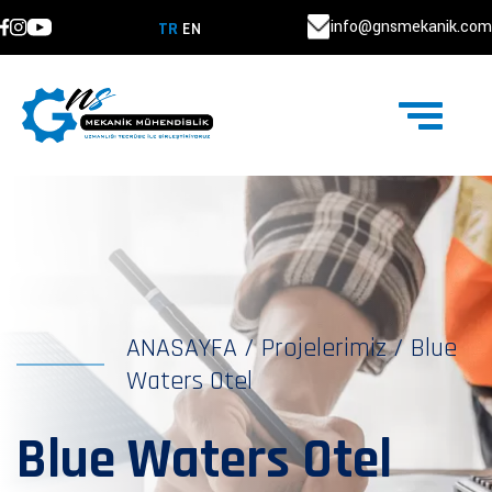
info@gnsmekanik.com
TR
EN
ANASAYFA
/
Projelerimiz
/
Blue
Waters Otel
Blue Waters Otel