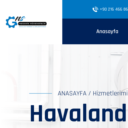
+90 216 466 86
Anasayfa
ANASAYFA
/
Hizmetlerimi
Havaland