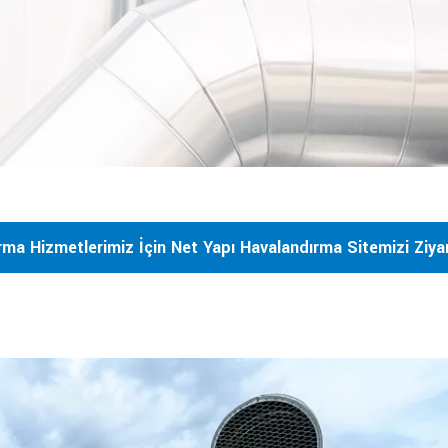
rma Hizmetlerimiz İçin Net Yapı Havalandırma Sitemizi Ziyare