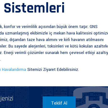
 Sistemleri
k, konfor ve verimlilik açısından büyük önem taşır. GNS
nda uzmanlaşmış ekibimizle iç mekan hava kalitesini optimiz
miz, dışarıdan taze hava alımını ve kirli havanın atılmasını
ler. Bu sayede alerjenleri, toksinleri ve kötü kokuları azaltır
z. Enerji verimli çözümler sunarak hem çevresel etkiyi azaltı
.
ı Havalandırma
Sitemizi Ziyaret Edebilirsiniz.
enizi
Teklif Al