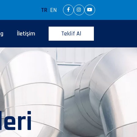
TR
EN
og
İletişim
Teklif Al
eri