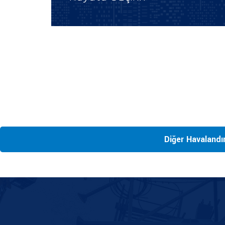
Diğer Havalandı
TR
EN