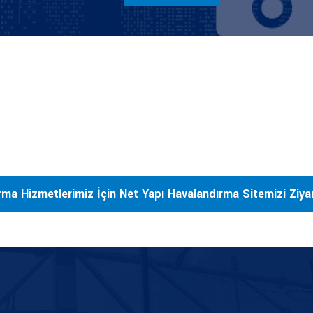
rma Hizmetlerimiz İçin Net Yapı Havalandırma Sitemizi Ziyare