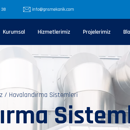
 38
info@gnsmekanik.com
Kurumsal
Hizmetlerimiz
Projelerimiz
Bl
z
/
Havalandırma Sistemleri
ırma Sisteml