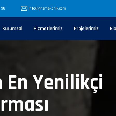
 38
info@gnsmekanik.com
Kurumsal
Hizmetlerimiz
Projelerimiz
Bl
 En Yenilikçi
irması