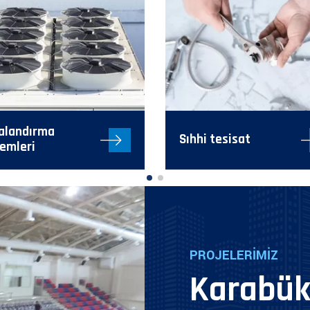
alandırma
Sıhhi tesisat
temleri
PROJELERİMİZ
Karabük