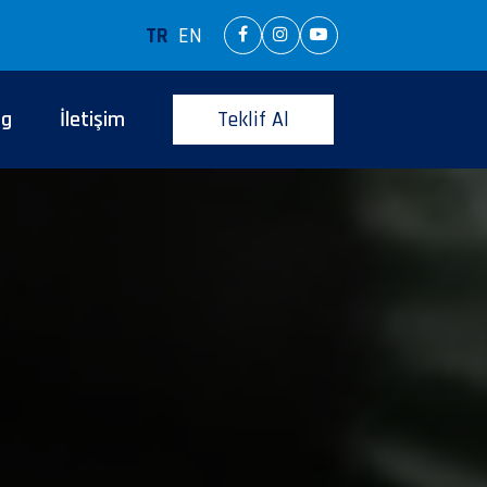
TR
EN
og
İletişim
Teklif Al