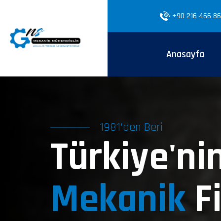
+90 216 466 86
Anasayfa
1981'den Beri
Türkiye'nin
Mekanik
F