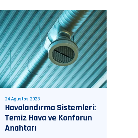
24 Ağustos 2023
24 Ağ
Havalandırma Sistemleri:
Isı
Temiz Hava ve Konforun
Tem
Anahtarı
Uyg