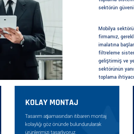
sektörün güveni
Mobilya sektörü
firmamız, gerekl
imalatına başl
filtreleme sist
geliştirmiş ve 
sektörünün yanı
toplama ihtiyacı
KOLAY MONTAJ
Tasarım aşamasından itibaren montaj
kolaylığı göz önünde bulundurularak
ürünlerimizi tasarlıyoruz.