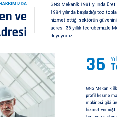
HAKKIMIZDA
GNS Mekanik 1981 yılında üret
ven ve
1994 yılında başladığı toz top
hizmet ettiği sektörün güvenini
dresi
adresi. 36 yıllık tecrübemizle
duyuyoruz.
36
Yıl
T
GNS Mekanik ilk
profil kesme ma
makinesi gibi ü
hizmet vermişti
toplama sistemi