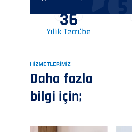
36
36
Yıllık Tecrübe
HİZMETLERİMİZ
Daha fazla
bilgi için;