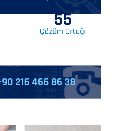
55
55
Çözüm Ortağı
+90 216 466 86 38