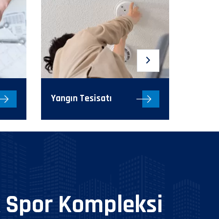
Yangın Tesisatı
Havala
 Spor Kompleksi