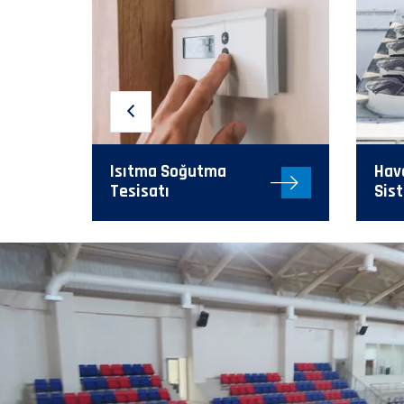
Isıtma Soğutma
Hav
Tesisatı
Sis