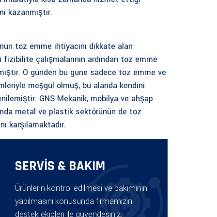
ni kazanmıştır.
nün toz emme ihtiyacını dikkate alan
i fizibilite çalışmalarının ardından toz emme
amıştır. O günden bu güne sadece toz emme ve
emleriyle meşgul olmuş, bu alanda kendini
yenilemiştir. GNS Mekanik, mobilya ve ahşap
nda metal ve plastik sektörünün de toz
nı karşılamaktadır.
SERVİS & BAKIM
Ürünlerin kontrol edilmesi ve bakımının
yapılmasını konusunda firmamızın
destek ekipleri ile güvendesiniz.