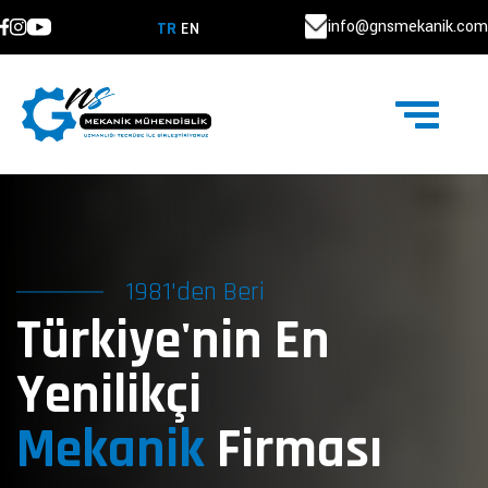
info@gnsmekanik.com
TR
EN
1981'den Beri
Türkiye'nin En
Yenilikçi
Mekanik
Firması