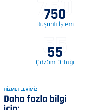
750
750
Başarılı İşlem
55
55
Çözüm Ortağı
HİZMETLERİMİZ
Daha fazla bilgi
için;