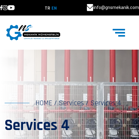
info@gnsmekanik.com
TR
EN
HOME
/
Services
/
Services 4
Services 4